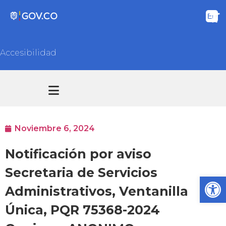
Accesibilidad
Transparencia y acceso información pública
Atención y Servicios a la ciudadanía
Noviembre 6, 2024
Notificación por aviso
Secretaria de Servicios
Ab
Administrativos, Ventanilla
Única, PQR 75368-2024