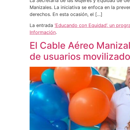
La Secretaría de las Mujeres y Equidad de Gé
Manizales. La iniciativa se enfoca en la prev
derechos. En esta ocasión, el […]
La entrada
‘Educando con Equidad’, un progr
Información
.
El Cable Aéreo Manizal
de usuarios movilizad