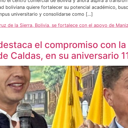
o el centro comercial de Bolivia y ahora aspira a transform
d boliviana quiere fortalecer su potencial académico, busc
pus universitario y consolidarse como […]
ruz de la Sierra, Bolivia, se fortalece con el apoyo de Mani
 destaca el compromiso con la
 de Caldas, en su aniversario 1