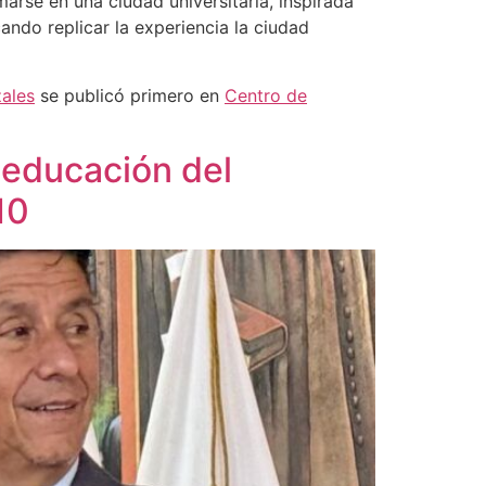
arse en una ciudad universitaria, inspirada
ando replicar la experiencia la ciudad
zales
se publicó primero en
Centro de
 educación del
10