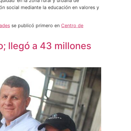
uidad’ en la zona rural y urbana de
ión social mediante la educación en valores y
dades
se publicó primero en
Centro de
; llegó a 43 millones