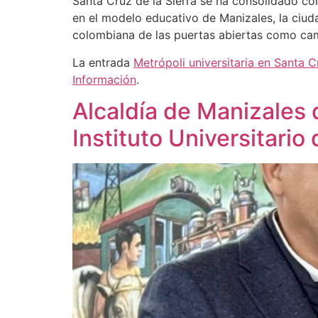
Santa Cruz de la Sierra se ha consolidado com
en el modelo educativo de Manizales, la ciuda
colombiana de las puertas abiertas como cam
La entrada
Metrópoli universitaria en Santa C
Información
.
Alcaldía de Manizales
Instituto Universitario