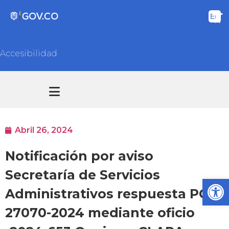
Accesibilidad
Transparencia y acceso información pública
Atención y Servicios a la ciudadanía
Abril 26, 2024
Notificación por aviso
Secretaría de Servicios
Ab
Administrativos respuesta PQR
27070-2024 mediante oficio