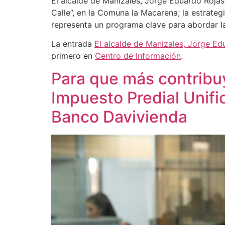
El alcalde de Manizales, Jorge Eduardo Rojas 
Calle”, en la Comuna la Macarena; la estrateg
representa un programa clave para abordar l
La entrada
El alcalde de Manizales, Jorge Ed
primero en
Centro de Información
.
Para que más contribu
Impuesto Predial Unifi
Banco Davivienda