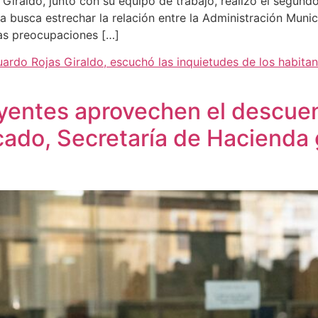
Giraldo, junto con su equipo de trabajo, realizó el segundo
ia busca estrechar la relación entre la Administración Munic
as preocupaciones […]
uardo Rojas Giraldo, escuchó las inquietudes de los habit
yentes aprovechen el descuen
cado, Secretaría de Hacienda