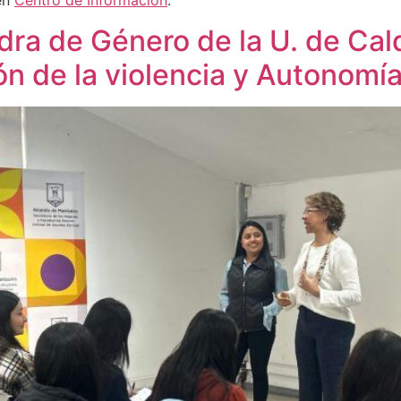
en
Centro de Información
.
dra de Género de la U. de Ca
ón de la violencia y Autonom