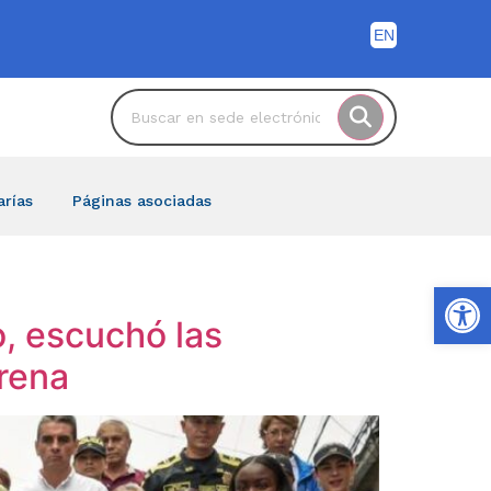
arías
Páginas asociadas
Ab
o, escuchó las
rena