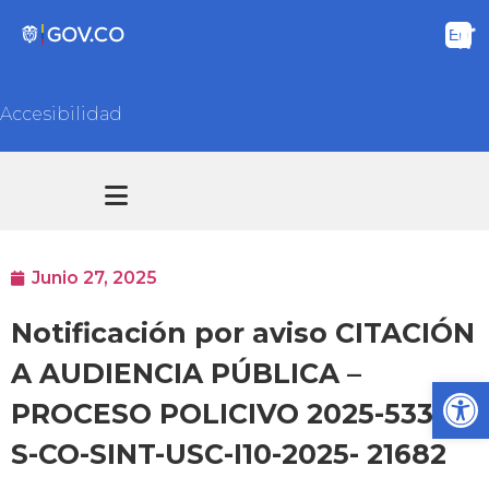
Accesibilidad
Transparencia y acceso información pública
Atención y Servicios a la ciudadanía
Junio 27, 2025
Notificación por aviso CITACIÓN
A AUDIENCIA PÚBLICA –
Ab
PROCESO POLICIVO 2025-5337
S-CO-SINT-USC-I10-2025- 21682