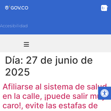
Accesibilidad
Transparencia y acceso información pública
Atención y Servicios a la ciudadanía
Día:
27 de junio de
2025
Afiliarse al sistema de salud
Ab
en la calle, ¡puede salir muy
caro!, evite las estafas de