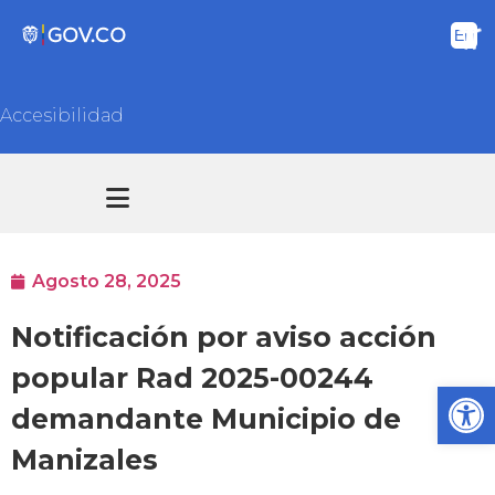
Accesibilidad
Transparencia y acceso información pública
Atención y Servicios a la ciudadanía
Agosto 28, 2025
Notificación por aviso acción
popular Rad 2025-00244
Ab
demandante Municipio de
Manizales