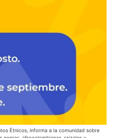
ntos Étnicos, informa a la comunidad sobre
s negras, afrocolombianas, raizales y