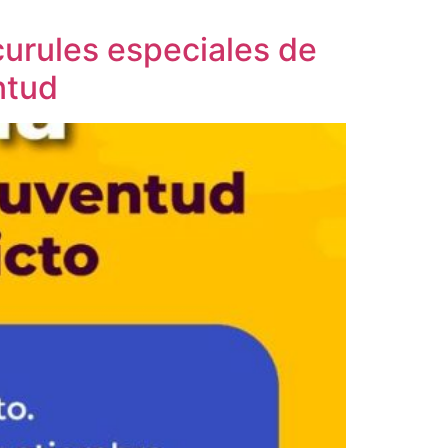
 curules especiales de
ntud