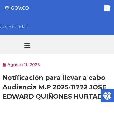
Accesibilidad
Transparencia y acceso información pública
Atención y Servicios a la ciudadanía
Agosto 11, 2025
Notificación para llevar a cabo
Audiencia M.P 2025-11772 JOSE
Ab
EDWARD QUIÑONES HURTADO