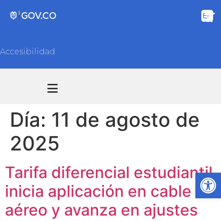
Accesibilidad
Transparencia y acceso información pública
Atención y Servicios a la ciudadanía
Día:
11 de agosto de
2025
Tarifa diferencial estudiantil
Ab
inicia aplicación en cable
aéreo y avanza en ajustes