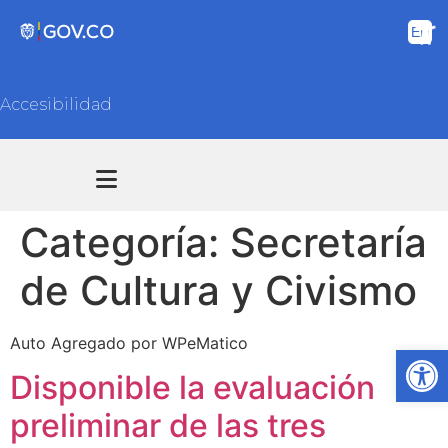
Accesibilidad
Transparencia y acceso información pública
Atención y Servicios a la ciudadanía
Categoría:
Secretaría
de Cultura y Civismo
Auto Agregado por WPeMatico
Ab
Disponible la evaluación
preliminar de las tres