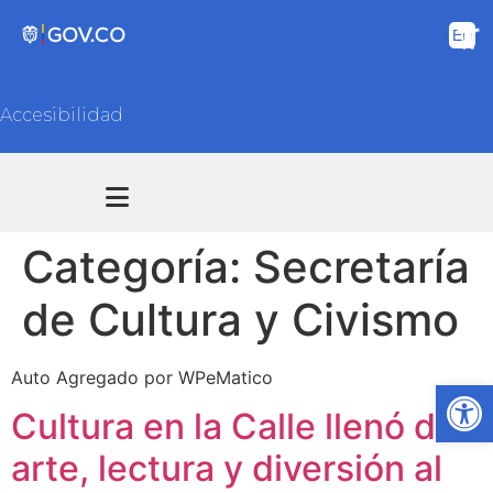
Accesibilidad
Transparencia y acceso información pública
Atención y Servicios a la ciudadanía
Categoría:
Secretaría
de Cultura y Civismo
Auto Agregado por WPeMatico
Ab
Cultura en la Calle llenó de
arte, lectura y diversión al