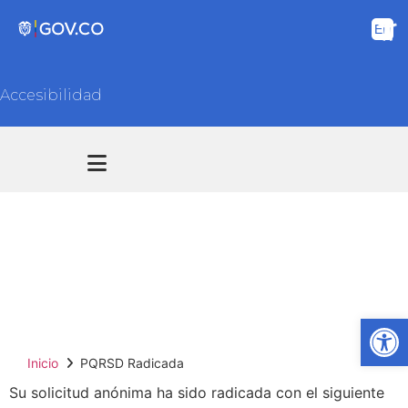
Accesibilidad
Transparencia y acceso información pública
Atención y Servicios a la ciudadanía
PQRSD Radicada
Ab
Inicio
PQRSD Radicada
Su solicitud anónima ha sido radicada con el siguiente