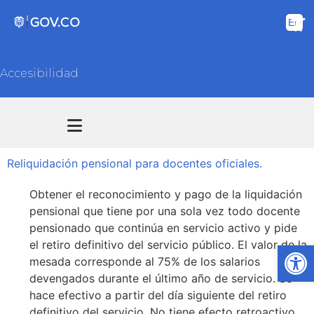
Accesibilidad
Transparencia y acceso información pública
Atención y Servicios a la ciudadanía
Reliquidación pensional para docentes oficiales.
Obtener el reconocimiento y pago de la liquidación
pensional que tiene por una sola vez todo docente
pensionado que continúa en servicio activo y pide
el retiro definitivo del servicio público. El valor de la
Ab
mesada corresponde al 75% de los salarios
devengados durante el último año de servicio. Se
hace efectivo a partir del día siguiente del retiro
definitivo del servicio. No tiene efecto retroactivo