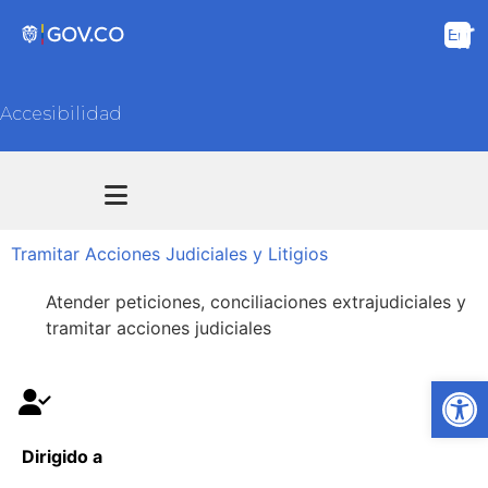
Accesibilidad
Transparencia y acceso información pública
Atención y Servicios a la ciudadanía
Tramitar Acciones Judiciales y Litigios
Atender peticiones, conciliaciones extrajudiciales y
tramitar acciones judiciales
Ab
Dirigido a