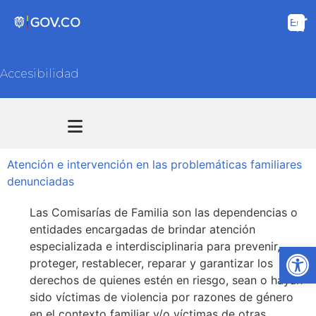
Accesibilidad
Transparencia y acceso información pública
Atención y Servicios a la ciudadanía
Atención e intervención en las problemáticas familiares
denunciadas
Las Comisarías de Familia son las dependencias o
entidades encargadas de brindar atención
especializada e interdisciplinaria para prevenir,
Ab
proteger, restablecer, reparar y garantizar los
derechos de quienes estén en riesgo, sean o hayan
sido víctimas de violencia por razones de género
en el contexto familiar y/o víctimas de otras