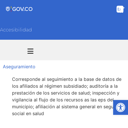
Accesibilidad
Transparencia y acceso información pública
Atención y Servicios a la ciudadanía
Aseguramiento
Corresponde al seguimiento a la base de datos de
los afiliados al régimen subsidiado; auditoría a la
prestación de los servicios de salud; inspección y
vigilancia al flujo de los recursos as las eps del
Ab
municipio; afiliación al sistema general en seguridad
social en salud