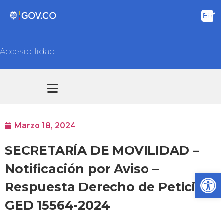
Accesibilidad
Transparencia y acceso información pública
Atención y Servicios a la ciudadanía
Marzo 18, 2024
SECRETARÍA DE MOVILIDAD –
Notificación por Aviso –
Ab
Respuesta Derecho de Petición
GED 15564-2024