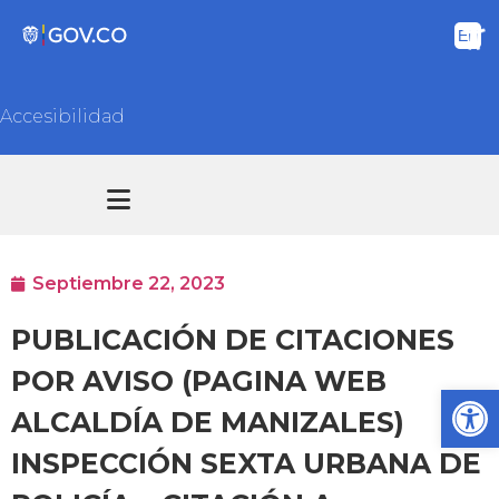
Accesibilidad
Transparencia y acceso información pública
Atención y Servicios a la ciudadanía
Septiembre 22, 2023
PUBLICACIÓN DE CITACIONES
POR AVISO (PAGINA WEB
Ab
ALCALDÍA DE MANIZALES)
INSPECCIÓN SEXTA URBANA DE