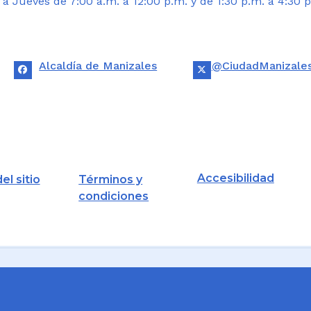
 Jueves de 7:00 a.m. a 12:00 p.m. y de 1:30 p.m. a 4:30 p
Alcaldía de Manizales
@CiudadManizale
Accesibilidad
el sitio
Términos y
condiciones