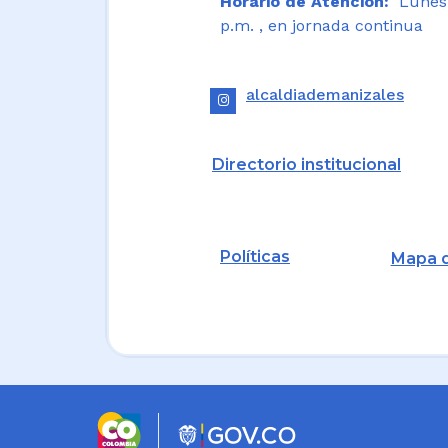
Horario de Atención:
Lunes a
p.m. , en jornada continua
alcaldiademanizales
Directorio institucional
Políticas
Mapa d