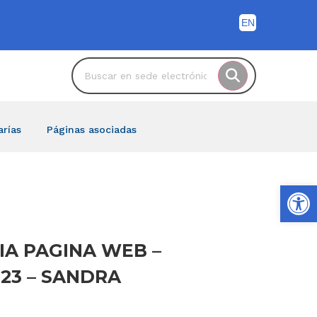
arías
Páginas asociadas
Ab
IA PAGINA WEB –
023 – SANDRA