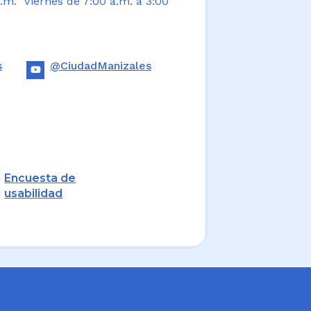
.m. Viernes de 7:00 a.m. a 3:00
s
@CiudadManizales
Encuesta de
usabilidad