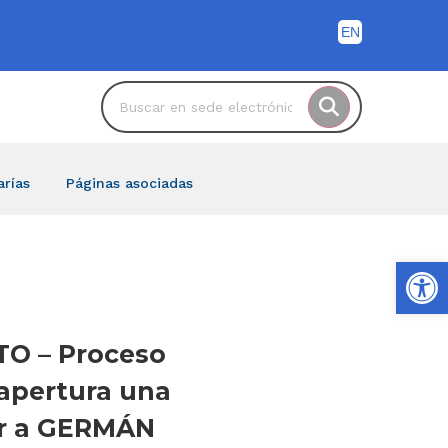
arías
Páginas asociadas
Ab
TO – Proceso
 apertura una
car a GERMÁN