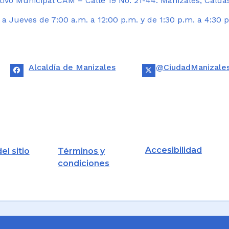
ivo Municipal CAM – Calle 19 No. 21-44. Manizales, Calda
 Jueves de 7:00 a.m. a 12:00 p.m. y de 1:30 p.m. a 4:30 p
Alcaldía de Manizales
@CiudadManizale
Accesibilidad
el sitio
Términos y
condiciones