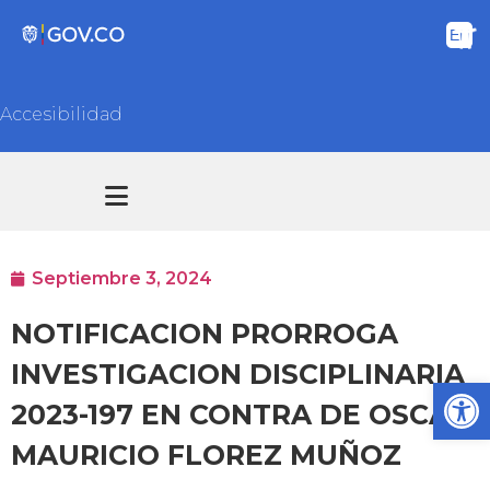
Accesibilidad
Transparencia y acceso información pública
Atención y Servicios a la ciudadanía
Septiembre 3, 2024
NOTIFICACION PRORROGA
INVESTIGACION DISCIPLINARIA
Ab
2023-197 EN CONTRA DE OSCAR
MAURICIO FLOREZ MUÑOZ