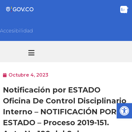
Accesibilidad
Transparencia y acceso información pública
Atención y Servicios a la ciudadanía
Octubre 4, 2023
Notificación por ESTADO
Oficina De Control Disciplinario
Ab
Interno – NOTIFICACIÓN POR
ESTADO – Proceso 2019-151.