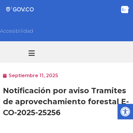
Accesibilidad
Transparencia y acceso información pública
Atención y Servicios a la ciudadanía
Septiembre 11, 2025
Notificación por aviso Tramites
de aprovechamiento forestal E-
Ab
CO-2025-25256