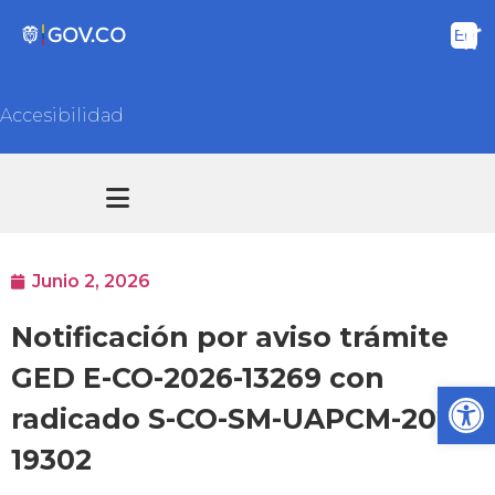
Accesibilidad
Transparencia y acceso información pública
Atención y Servicios a la ciudadanía
Junio 2, 2026
Notificación por aviso trámite
GED E-CO-2026-13269 con
Ab
radicado S-CO-SM-UAPCM-2026-
19302