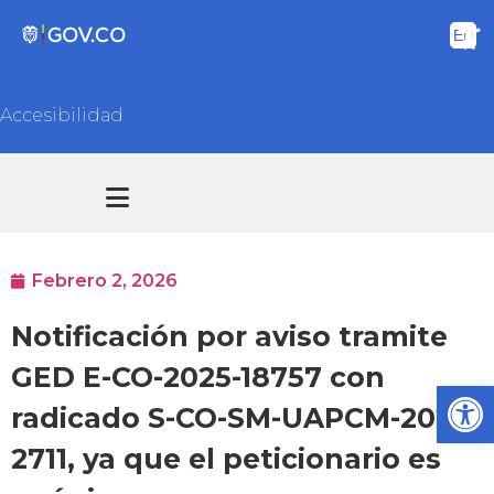
Accesibilidad
Transparencia y acceso información pública
Atención y Servicios a la ciudadanía
Febrero 2, 2026
Notificación por aviso tramite
GED E-CO-2025-18757 con
Ab
radicado S-CO-SM-UAPCM-2026-
2711, ya que el peticionario es