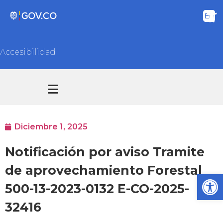
Accesibilidad
Transparencia y acceso información pública
Atención y Servicios a la ciudadanía
Diciembre 1, 2025
Notificación por aviso Tramite
de aprovechamiento Forestal
Ab
500-13-2023-0132 E-CO-2025-
32416