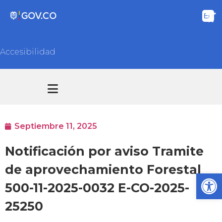
Accesibilidad
Transparencia y acceso información pública
Atención y Servicios a la ciudadanía
Septiembre 11, 2025
Notificación por aviso Tramite
de aprovechamiento Forestal
Ab
500-11-2025-0032 E-CO-2025-
25250