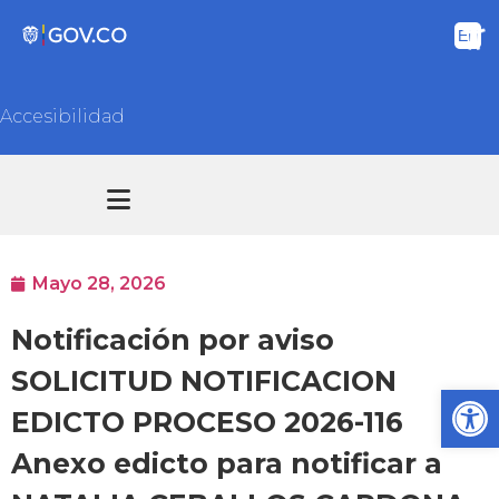
Accesibilidad
Transparencia y acceso información pública
Atención y Servicios a la ciudadanía
Mayo 28, 2026
Notificación por aviso
SOLICITUD NOTIFICACION
Ab
EDICTO PROCESO 2026-116
Anexo edicto para notificar a