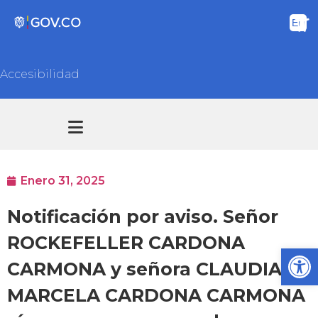
Accesibilidad
Transparencia y acceso información pública
Atención y Servicios a la ciudadanía
Enero 31, 2025
Notificación por aviso. Señor
ROCKEFELLER CARDONA
Ab
CARMONA y señora CLAUDIA
MARCELA CARDONA CARMONA