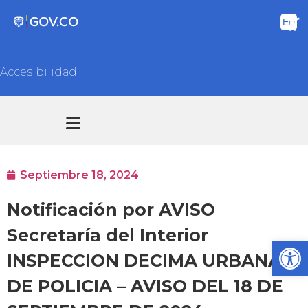
Accesibilidad
Transparencia y acceso información pública
Atención y Servicios a la ciudadanía
Septiembre 18, 2024
Notificación por AVISO
Secretaría del Interior
Ab
INSPECCION DECIMA URBANA
DE POLICIA – AVISO DEL 18 DE