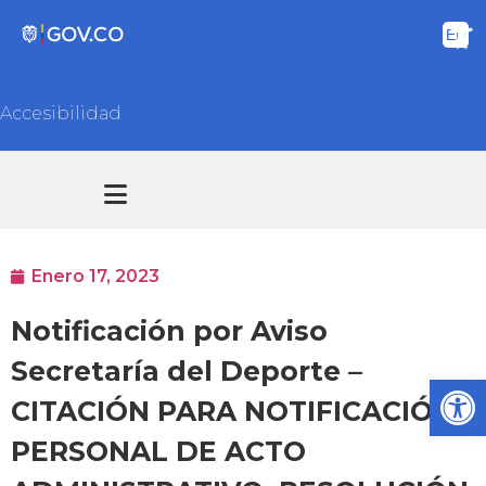
Accesibilidad
Transparencia y acceso información pública
Atención y Servicios a la ciudadanía
Enero 17, 2023
Notificación por Aviso
Secretaría del Deporte –
Ab
CITACIÓN PARA NOTIFICACIÓN
PERSONAL DE ACTO