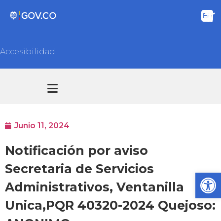
Accesibilidad
Transparencia y acceso información pública
Atención y Servicios a la ciudadanía
Junio 11, 2024
Notificación por aviso
Secretaria de Servicios
Ab
Administrativos, Ventanilla
Unica,PQR 40320-2024 Quejoso: