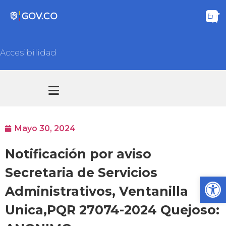
Accesibilidad
Transparencia y acceso información pública
Atención y Servicios a la ciudadanía
Mayo 30, 2024
Notificación por aviso
Secretaria de Servicios
Ab
Administrativos, Ventanilla
Unica,PQR 27074-2024 Quejoso: