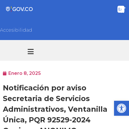
Accesibilidad
Transparencia y acceso información pública
Atención y Servicios a la ciudadanía
Enero 8, 2025
Notificación por aviso
Secretaria de Servicios
Ab
Administrativos, Ventanilla
Única, PQR 92529-2024