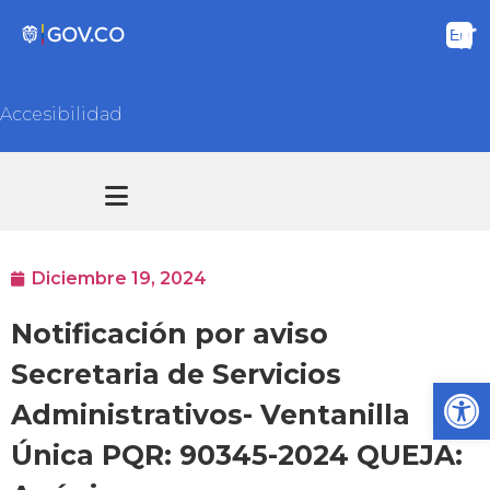
Accesibilidad
Transparencia y acceso información pública
Atención y Servicios a la ciudadanía
Diciembre 19, 2024
Notificación por aviso
Secretaria de Servicios
Ab
Administrativos- Ventanilla
Única PQR: 90345-2024 QUEJA: