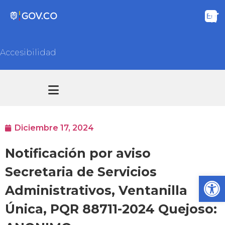
Accesibilidad
Transparencia y acceso información pública
Atención y Servicios a la ciudadanía
Diciembre 17, 2024
Notificación por aviso
Secretaria de Servicios
Ab
Administrativos, Ventanilla
Única, PQR 88711-2024 Quejoso: