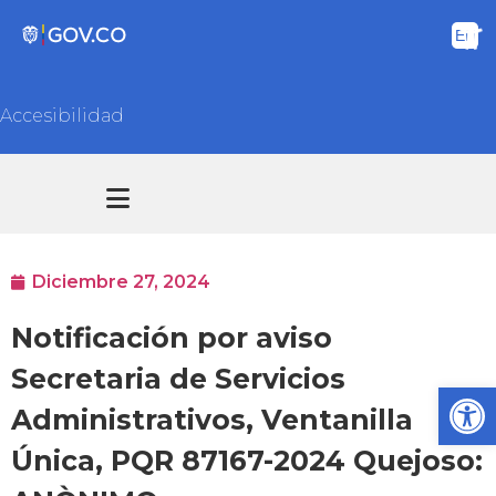
Accesibilidad
Transparencia y acceso información pública
Atención y Servicios a la ciudadanía
Diciembre 27, 2024
Notificación por aviso
Secretaria de Servicios
Ab
Administrativos, Ventanilla
Única, PQR 87167-2024 Quejoso: