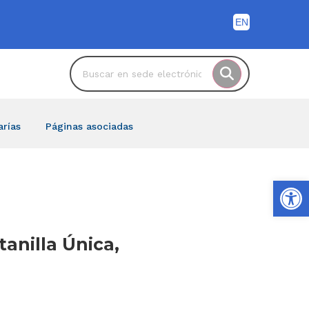
arías
Páginas asociadas
Ab
tanilla Única,