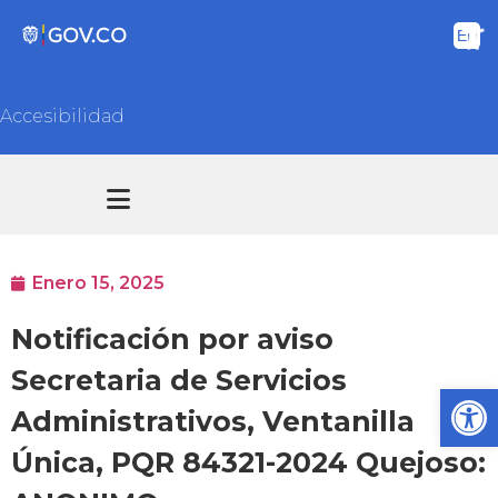
Accesibilidad
Transparencia y acceso información pública
Atención y Servicios a la ciudadanía
Enero 15, 2025
Notificación por aviso
Secretaria de Servicios
Ab
Administrativos, Ventanilla
Única, PQR 84321-2024 Quejoso: