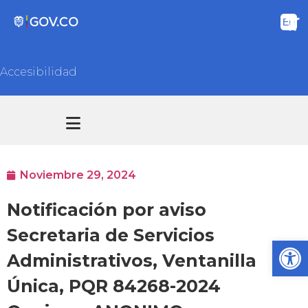
Accesibilidad
Transparencia y acceso información pública
Atención y Servicios a la ciudadanía
Noviembre 29, 2024
Notificación por aviso
Secretaria de Servicios
Ab
Administrativos, Ventanilla
Única, PQR 84268-2024