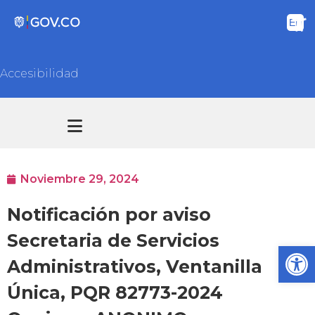
Accesibilidad
Transparencia y acceso información pública
Atención y Servicios a la ciudadanía
Noviembre 29, 2024
Notificación por aviso
Secretaria de Servicios
Ab
Administrativos, Ventanilla
Única, PQR 82773-2024