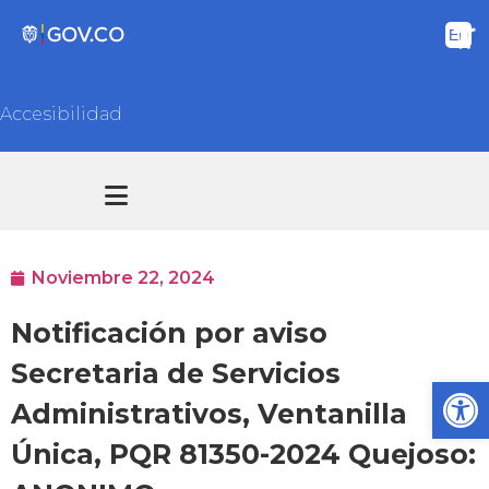
Accesibilidad
Transparencia y acceso información pública
Atención y Servicios a la ciudadanía
Noviembre 22, 2024
Notificación por aviso
Secretaria de Servicios
Ab
Administrativos, Ventanilla
Única, PQR 81350-2024 Quejoso: