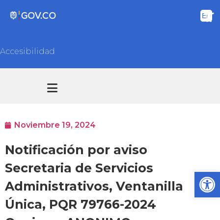
Accesibilidad
Transparencia y acceso información pública
Atención y Servicios a la ciudadanía
Noviembre 19, 2024
Notificación por aviso
Secretaria de Servicios
Ab
Administrativos, Ventanilla
Única, PQR 79766-2024