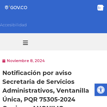
Accesibilidad
Transparencia y acceso información pública
Atención y Servicios a la ciudadanía
Noviembre 8, 2024
Notificación por aviso
Secretaria de Servicios
Ab
Administrativos, Ventanilla
Única, PQR 75305-2024