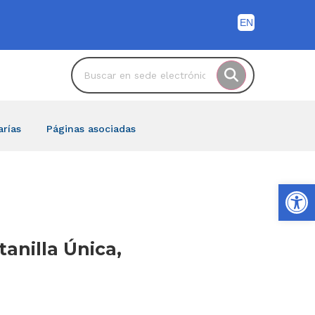
arías
Páginas asociadas
Ab
tanilla Única,