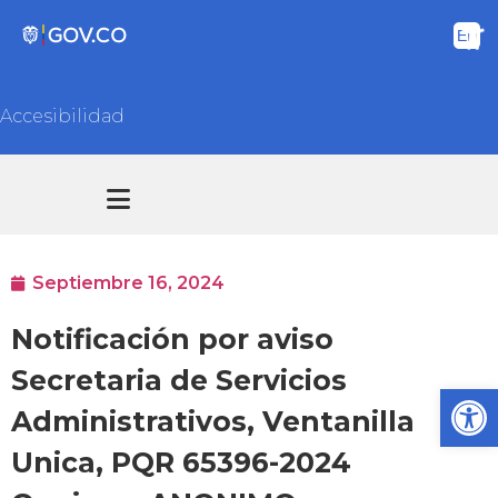
Accesibilidad
Transparencia y acceso información pública
Atención y Servicios a la ciudadanía
Septiembre 16, 2024
Notificación por aviso
Secretaria de Servicios
Ab
Administrativos, Ventanilla
Unica, PQR 65396-2024