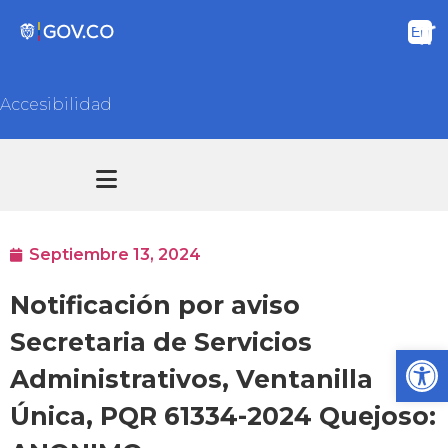
Accesibilidad
Transparencia y acceso información pública
Atención y Servicios a la ciudadanía
Septiembre 13, 2024
Notificación por aviso
Secretaria de Servicios
Ab
Administrativos, Ventanilla
Única, PQR 61334-2024 Quejoso: