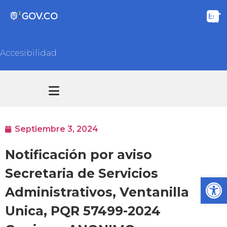
Accesibilidad
Transparencia y acceso información pública
Atención y Servicios a la ciudadanía
Septiembre 3, 2024
Notificación por aviso
Secretaria de Servicios
Ab
Administrativos, Ventanilla
Unica, PQR 57499-2024