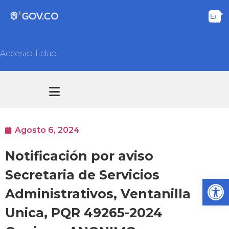
Accesibilidad
Transparencia y acceso información pública
Atención y Servicios a la ciudadanía
Agosto 6, 2024
Notificación por aviso
Secretaria de Servicios
Ab
Administrativos, Ventanilla
Unica, PQR 49265-2024